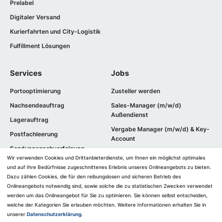
Prelabel
Digitaler Versand
Kurierfahrten und City-Logistik
Fulfillment Lösungen
Services
Jobs
Portooptimierung
Zusteller werden
Nachsendeauftrag
Sales-Manager (m/w/d)
Außendienst
Lagerauftrag
Vergabe Manager (m/w/d) & Key-
Postfachleerung
Account
Sendungsnachverfolgung
Ausbildung
Wir verwenden Cookies und Drittanbieterdienste, um Ihnen ein möglichst optimales
Optimierung von
und auf Ihre Bedürfnisse zugeschnittenes ​Erlebnis unseres Onlineangebots zu bieten.
Mailingkampagnen
Dazu zählen Cookies, die für den reibungslosen und sicheren Betrieb des
Druck und Kuvertierung
Onlineangebots notwendig sind, sowie solche die zu statistischen Zwecken verwendet
werden um das Onlineangebot für Sie zu optimieren. Sie können selbst entscheiden,
Bestandsmaterial bestellen
welche der Kategorien Sie erlauben möchten. Weitere Informationen erhalten Sie in
unserer
Datenschutzerklärung
.
Angebot einholen