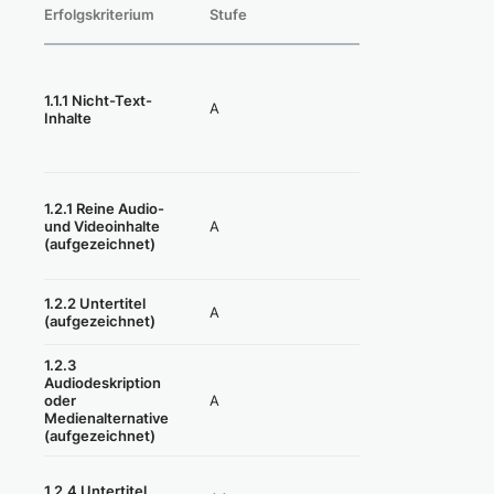
Erfolgskriterium
Stufe
Konformität
1.1.1 Nicht-Text-
A
Nicht erfüllt
Inhalte
1.2.1 Reine Audio-
Nicht anwendbar
A
und Videoinhalte
(=erfüllt)
(aufgezeichnet)
Nicht anwendbar
1.2.2 Untertitel
A
(aufgezeichnet)
(=erfüllt)
1.2.3
Audiodeskription
Nicht anwendbar
A
oder
(=erfüllt)
Medienalternative
(aufgezeichnet)
Nicht anwendbar
1.2.4 Untertitel