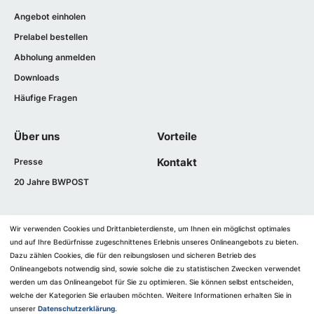
Angebot einholen
Prelabel bestellen
Abholung anmelden
Downloads
Häufige Fragen
Über uns
Vorteile
Presse
Kontakt
20 Jahre BWPOST
Wir verwenden Cookies und Drittanbieterdienste, um Ihnen ein möglichst optimales
Impressum
und auf Ihre Bedürfnisse zugeschnittenes ​Erlebnis unseres Onlineangebots zu bieten.
Dazu zählen Cookies, die für den reibungslosen und sicheren Betrieb des
AGB
Onlineangebots notwendig sind, sowie solche die zu statistischen Zwecken verwendet
Barrierefreiheit
werden um das Onlineangebot für Sie zu optimieren. Sie können selbst entscheiden,
welche der Kategorien Sie erlauben möchten. Weitere Informationen erhalten Sie in
Datenschutz
unserer
Datenschutzerklärung
.