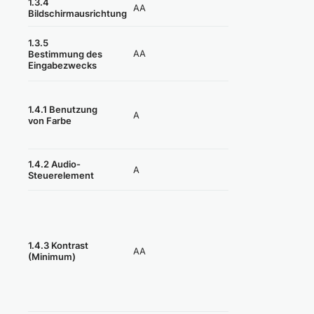
1.3.4
AA
Erfüllt
Bildschirmausrichtung
1.3.5
AA
Nicht erfüllt
Bestimmung des
Eingabezwecks
1.4.1 Benutzung
A
Teilweise erfüllt
von Farbe
Nicht anwendbar
1.4.2 Audio-
A
Steuerelement
(=erfüllt)
1.4.3 Kontrast
AA
Teilweise erfüllt
(Minimum)