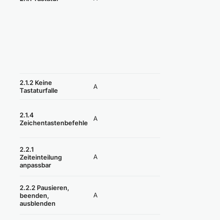
2.1.2 Keine
A
Erfüllt
Tastaturfalle
Nicht anwendbar
2.1.4
A
Zeichentastenbefehle
(=erfüllt)
2.2.1
Nicht anwendbar
A
Zeiteinteilung
(=erfüllt)
anpassbar
2.2.2 Pausieren,
Nicht anwendbar
A
beenden,
(=erfüllt)
ausblenden