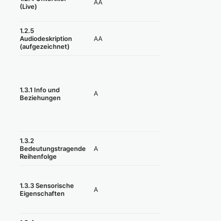
AA
(Live)
(=erfüllt)
1.2.5
Nicht anwendbar
AA
Audiodeskription
(=erfüllt)
(aufgezeichnet)
1.3.1 Info und
A
Teilweise erfüllt
Beziehungen
1.3.2
A
Erfüllt
Bedeutungstragende
Reihenfolge
1.3.3 Sensorische
A
Teilweise erfüllt
Eigenschaften