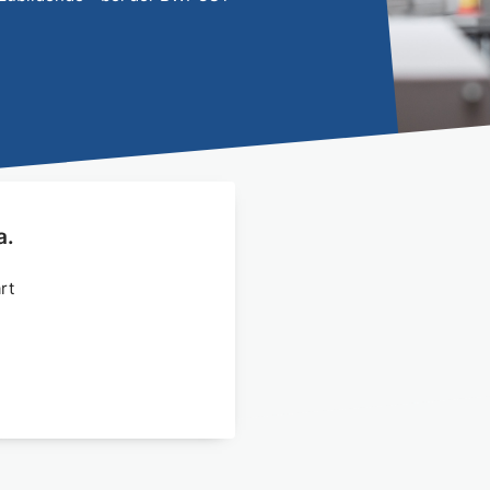
a.
rt