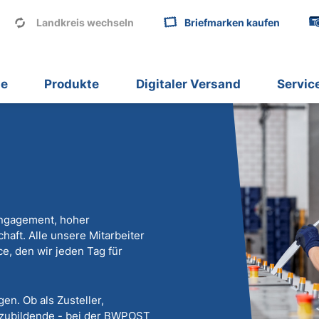
Landkreis wechseln
Briefmarken kaufen
le
Produkte
Digitaler Versand
Servic
Engagement, hoher
aft. Alle unsere Mitarbeiter
, den wir jeden Tag für
n. Ob als Zusteller,
uszubildende - bei der BWPOST